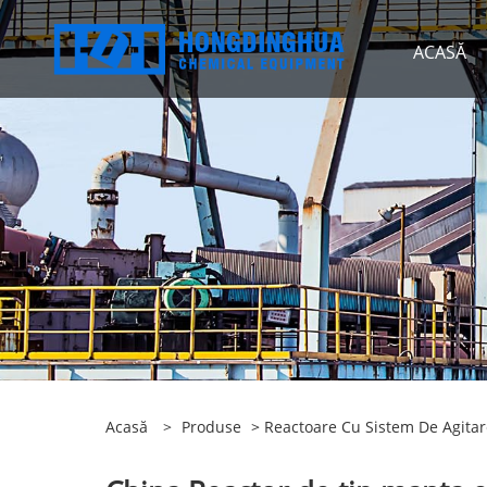
ACASĂ
Acasă
>
Produse
>
Reactoare Cu Sistem De Agitar