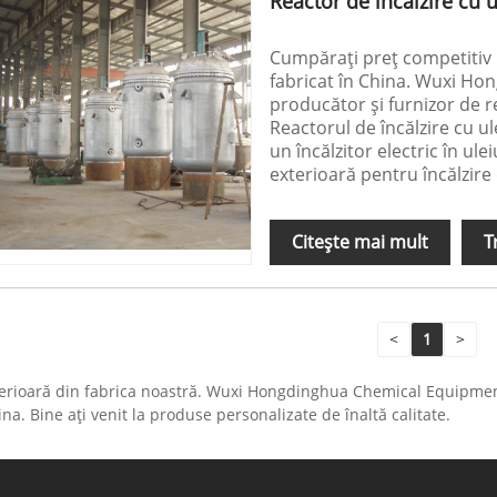
Reactor de încălzire cu u
Cumpărați preț competitiv R
fabricat în China. Wuxi Ho
producător și furnizor de re
Reactorul de încălzire cu ul
un încălzitor electric în ul
exterioară pentru încălzire 
Citeşte mai mult
T
<
1
>
terioară din fabrica noastră. Wuxi Hongdinghua Chemical Equipment C
na. Bine ați venit la produse personalizate de înaltă calitate.