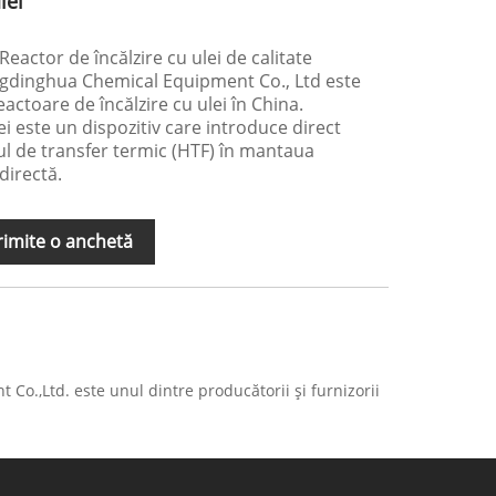
lei
eactor de încălzire cu ulei de calitate
ngdinghua Chemical Equipment Co., Ltd este
actoare de încălzire cu ulei în China.
ei este un dispozitiv care introduce direct
eiul de transfer termic (HTF) în mantaua
directă.
rimite o anchetă
o.,Ltd. este unul dintre producătorii și furnizorii