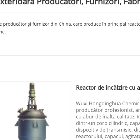
terioară Producători, Furnizori, Fabr
roducător și furnizor din China, care produce în principal reacto
ne.
Reactor de încălzire cu 
Wuxi Hongdinghua Chemical 
producător profesionist, am
cu abur de înaltă calitate.
dintr-un corp cilindric, cap
dispozitiv de transmisie, di
reactorului, capacul, agita