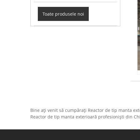
Toate produsele noi
Bine ați venit să cumpărați Reactor de tip manta ex
Reactor de tip manta exterioară profesioniști din Chi