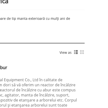
ică
are de tip manta exterioară cu mulți ani de
View as
abur
Equipment Co., Ltd în calitate de
 dori să vă oferim un reactor de încălzire
 Reactorul de încălzire cu abur este compus
ac, agitator, manta de încălzire, suport,
spozitiv de etanșare a arborelui etc. Corpul
torul și etanșarea arborelui sunt toate