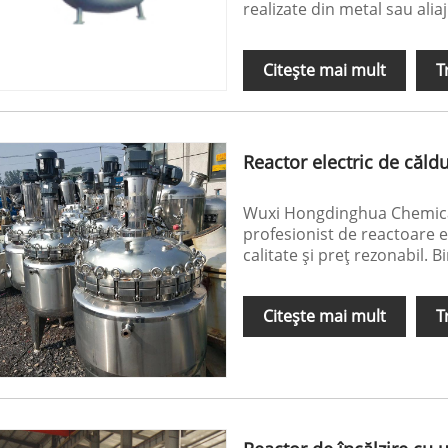
realizate din metal sau alia
Citeşte mai mult
T
Reactor electric de căld
Wuxi Hongdinghua Chemical
profesionist de reactoare e
calitate și preț rezonabil. B
Citeşte mai mult
T