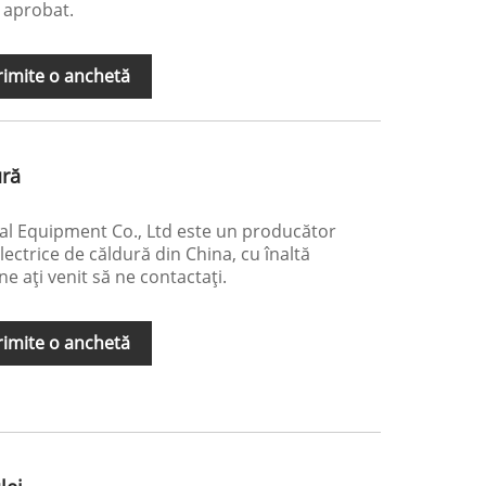
j aprobat.
rimite o anchetă
ură
 Equipment Co., Ltd este un producător
lectrice de căldură din China, cu înaltă
ine ați venit să ne contactați.
rimite o anchetă