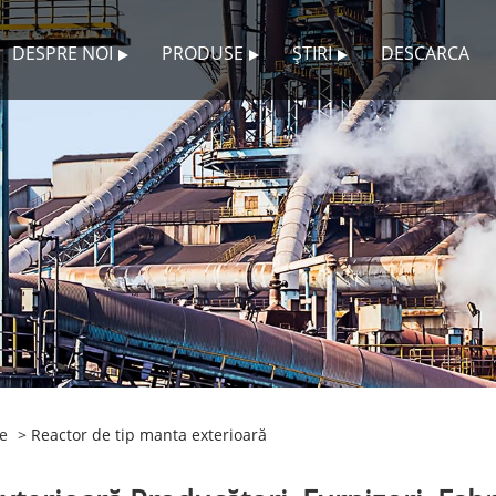
DESPRE NOI
PRODUSE
ȘTIRI
DESCARCA
e
> Reactor de tip manta exterioară